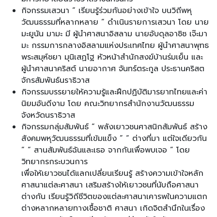
กิจกรรมเสวนา “ เรียนรู้ร่วมกันอย่างเข้าใจ บนวิถีพหุ
วัฒนธรรมที่หลากหลาย ” ดำเนินรายการเสวนา โดย นาย
มะยูนัน มามะ มี ผู้นำศาสนาอิสลาม นายอับดุลอาซิซ เจ๊ะมา
มะ กรรมการกลางอิสลามแห่งประเทศไทย ผู้นำศาสนาพุทธ
พระสมุห์ชยา มุนิเสฏโฐ หัวหน้าสำนักสงฆ์บ้านร่มเย็น และ
ผู้นำศาสนาคริสต์ นายอากาศ จันทร์ตระกูล ประธานคริสต
จักรสัมพันธ์นราธิวาส
กิจกรรมบรรยายให้ความรู้และฝึกปฏิบัติมารยาทไทยและค่า
นิยมอันดีงาม โดย คณะวิทยากรสำนักงานวัฒนธรรม
จังหวัดนราธิวาส
กิจกรรมกลุ่มสัมพันธ์ “ พลังเยาวชนศาสนิกสัมพันธ์ สร้าง
สังคมพหุวัฒนธรรมที่เข้มแข็ง ” “ ต่างที่มา แต่ใจเดียวกัน
” “ สานสัมพันธ์ฉันและเธอ จากกันเพื่อพบเจอ ” โดย
วิทยากรกระบวนการ
เพื่อให้เยาวชนได้แลกเปลี่ยนเรียนรู้ สร้างความเข้าใจหลัก
ศาสนาแต่ละศาสนา เสริมสร้างให้เยาวชนที่นับถือศาสนา
ต่างกัน เรียนรู้วิถีชีวิตของแต่ละศาสนาเคารพในความแตก
ต่างหลากหลายทางเชื้อชาติ ศาสนา เกิดจิตสำนึกในเรื่อง