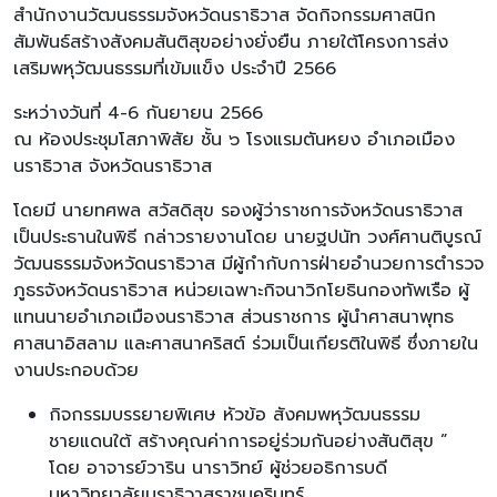
สำนักงานวัฒนธรรมจังหวัดนราธิวาส จัดกิจกรรมศาสนิก
สัมพันธ์สร้างสังคมสันติสุขอย่างยั่งยืน ภายใต้โครงการส่ง
เสริมพหุวัฒนธรรมที่เข้มแข็ง ประจำปี 2566
ระหว่างวันที่ 4-6 กันยายน 2566
ณ ห้องประชุมโสภาพิสัย ชั้น ๖ โรงแรมตันหยง อำเภอเมือง
นราธิวาส จังหวัดนราธิวาส
โดยมี นายทศพล สวัสดิสุข รองผู้ว่าราชการจังหวัดนราธิวาส
เป็นประธานในพิธี กล่าวรายงานโดย นายฐปนัท วงศ์ศานติบูรณ์
วัฒนธรรมจังหวัดนราธิวาส มีผู้กำกับการฝ่ายอำนวยการตำรวจ
ภูธรจังหวัดนราธิวาส หน่วยเฉพาะกิจนาวิกโยธินกองทัพเรือ ผู้
แทนนายอำเภอเมืองนราธิวาส ส่วนราชการ ผู้นำศาสนาพุทธ
ศาสนาอิสลาม และศาสนาคริสต์ ร่วมเป็นเกียรติในพิธี ซึ่งภายใน
งานประกอบด้วย
กิจกรรมบรรยายพิเศษ หัวข้อ สังคมพหุวัฒนธรรม
ชายแดนใต้ สร้างคุณค่าการอยู่ร่วมกันอย่างสันติสุข ”
โดย อาจารย์วาริน นาราวิทย์ ผู้ช่วยอธิการบดี
มหาวิทยาลัยนราธิวาสราชนครินทร์