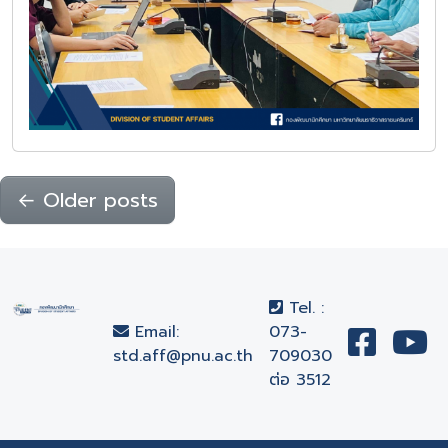
←
Older posts
Tel. :
Email:
073-
std.aff@pnu.ac.th
709030
ต่อ 3512