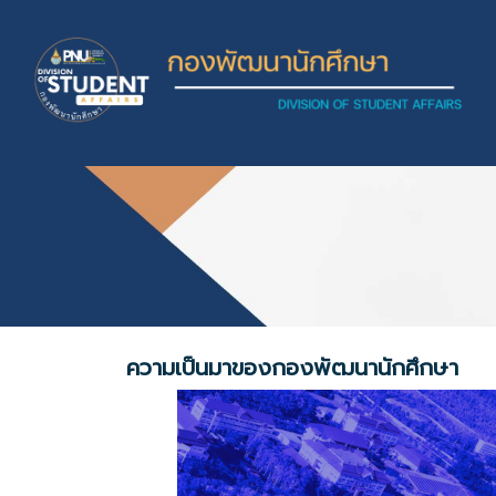
Skip to main content
ความเป็นมาของกองพัฒนานักศึกษา