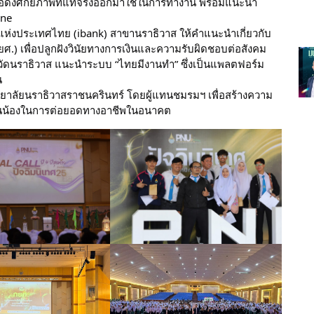
่อดึงศักยภาพที่แท้จริงออกมาใช้ในการทำงาน พร้อมแนะนำ
ine
ห่งประเทศไทย (ibank) สาขานราธิวาส ให้คำแนะนำเกี่ยวกับ
กยศ.) เพื่อปลูกฝังวินัยทางการเงินและความรับผิดชอบต่อสังคม
งหวัดนราธิวาส แนะนำระบบ “ไทยมีงานทำ” ซึ่งเป็นแพลตฟอร์ม
น
ิทยาลัยนราธิวาสราชนครินทร์ โดยผู้แทนชมรมฯ เพื่อสร้างความ
ะรุ่นน้องในการต่อยอดทางอาชีพในอนาคต