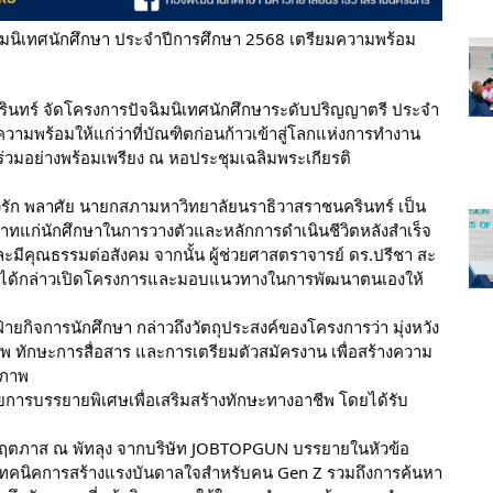
ิมนิเทศนักศึกษา ประจำปีการศึกษา 2568 เตรียมความพร้อม
รินทร์ จัดโครงการปัจฉิมนิเทศนักศึกษาระดับปริญญาตรี ประจำ
วามพร้อมให้แก่ว่าที่บัณฑิตก่อนก้าวเข้าสู่โลกแห่งการทำงาน
ร่วมอย่างพร้อมเพรียง ณ หอประชุมเฉลิมพระเกียรติ
.จงรัก พลาศัย นายกสภามหาวิทยาลัยนราธิวาสราชนครินทร์ เป็น
ทแก่นักศึกษาในการวางตัวและหลักการดำเนินชีวิตหลังสำเร็จ
ะมีคุณธรรมต่อสังคม จากนั้น ผู้ช่วยศาสตราจารย์ ดร.ปรีชา สะ
์ ได้กล่าวเปิดโครงการและมอบแนวทางในการพัฒนาตนเองให้
่ายกิจการนักศึกษา กล่าวถึงวัตถุประสงค์ของโครงการว่า มุ่งหวัง
ชีพ ทักษะการสื่อสาร และการเตรียมตัวสมัครงาน เพื่อสร้างความ
ิภาพ
ยการบรรยายพิเศษเพื่อเสริมสร้างทักษะทางอาชีพ โดยได้รับ
ณกฤตภาส ณ พัทลุง จากบริษัท JOBTOPGUN บรรยายในหัวข้อ
ะเทคนิคการสร้างแรงบันดาลใจสำหรับคน Gen Z รวมถึงการค้นหา