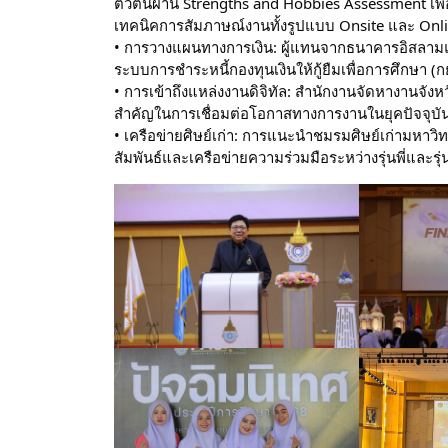
ตัวตนผ่าน Strengths and Hobbies Assessment เพื
เทคนิคการสัมภาษณ์งานทั้งรูปแบบ Onsite และ Onl
• การวางแผนทางการเงิน: ผู้แทนจากธนาคารอิสลามแ
ระบบการชำระหนี้กองทุนเงินให้กู้ยืมเพื่อการศึกษา (
• การเข้าถึงแหล่งงานดิจิทัล: สำนักงานจัดหางานจั
สำคัญในการเชื่อมต่อโอกาสทางการงานในยุคปัจจุบั
• เครือข่ายศิษย์เก่า: การแนะนำชมรมศิษย์เก่ามหาว
สัมพันธ์และเครือข่ายความร่วมมือระหว่างรุ่นพี่แล