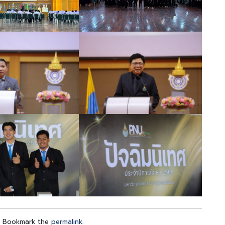
. Bookmark the
permalink
.